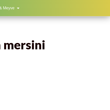
& Meyve
n mersini