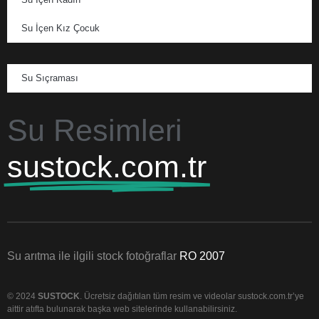
Su İçen Kız Çocuk
Su Sıçraması
Su Resimleri
sustock.com.tr
Su arıtma ile ilgili stock fotoğraflar
RO 2007
© 2024
SUSTOCK
. Ücretsiz dağıtılan tüm resim ve videolar sustock.com.tr’ye
aittir atıfta bulunarak başka web sitelerinde kullanabilirsiniz.