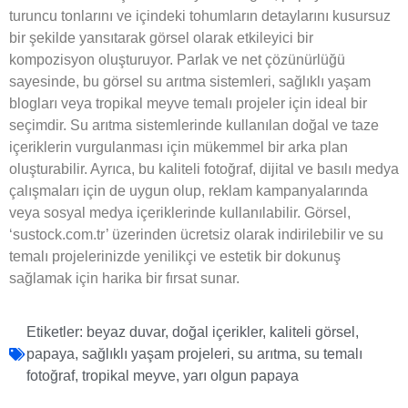
turuncu tonlarını ve içindeki tohumların detaylarını kusursuz
bir şekilde yansıtarak görsel olarak etkileyici bir
kompozisyon oluşturuyor. Parlak ve net çözünürlüğü
sayesinde, bu görsel su arıtma sistemleri, sağlıklı yaşam
blogları veya tropikal meyve temalı projeler için ideal bir
seçimdir. Su arıtma sistemlerinde kullanılan doğal ve taze
içeriklerin vurgulanması için mükemmel bir arka plan
oluşturabilir. Ayrıca, bu kaliteli fotoğraf, dijital ve basılı medya
çalışmaları için de uygun olup, reklam kampanyalarında
veya sosyal medya içeriklerinde kullanılabilir. Görsel,
‘sustock.com.tr’ üzerinden ücretsiz olarak indirilebilir ve su
temalı projelerinizde yenilikçi ve estetik bir dokunuş
sağlamak için harika bir fırsat sunar.
Etiketler:
beyaz duvar
,
doğal içerikler
,
kaliteli görsel
,
papaya
,
sağlıklı yaşam projeleri
,
su arıtma
,
su temalı
fotoğraf
,
tropikal meyve
,
yarı olgun papaya