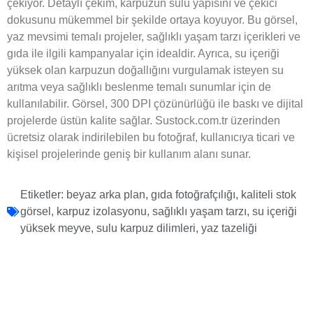
çekiyor. Detaylı çekim, karpuzun sulu yapısını ve çekici
dokusunu mükemmel bir şekilde ortaya koyuyor. Bu görsel,
yaz mevsimi temalı projeler, sağlıklı yaşam tarzı içerikleri ve
gıda ile ilgili kampanyalar için idealdir. Ayrıca, su içeriği
yüksek olan karpuzun doğallığını vurgulamak isteyen su
arıtma veya sağlıklı beslenme temalı sunumlar için de
kullanılabilir. Görsel, 300 DPI çözünürlüğü ile baskı ve dijital
projelerde üstün kalite sağlar. Sustock.com.tr üzerinden
ücretsiz olarak indirilebilen bu fotoğraf, kullanıcıya ticari ve
kişisel projelerinde geniş bir kullanım alanı sunar.
Etiketler:
beyaz arka plan
,
gıda fotoğrafçılığı
,
kaliteli stok
görsel
,
karpuz izolasyonu
,
sağlıklı yaşam tarzı
,
su içeriği
yüksek meyve
,
sulu karpuz dilimleri
,
yaz tazeliği