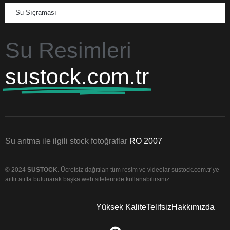
Su Sıçraması
Su Resimleri
sustock.com.tr
Su arıtma ile ilgili stock fotoğraflar
RO 2007
© 2024
SUSTOCK
. Ücretsiz dağıtılan tüm resim ve videolar sustock.com.tr’ye
aittir atıfta bulunarak başka web sitelerinde kullanabilirsiniz.
Yüksek Kalite
Telifsiz
Hakkımızda