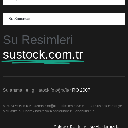
Su Sıçraması
Su Resimleri
sustock.com.tr
Su arıtma ile ilgili stock fotoğraflar
RO 2007
© 2024
SUSTOCK
. Ücretsiz dağıtılan tüm resim ve videolar sustock.com.tr’ye
aittir atıfta bulunarak başka web sitelerinde kullanabilirsiniz.
Yüksek Kalite
Telifsiz
Hakkımızda