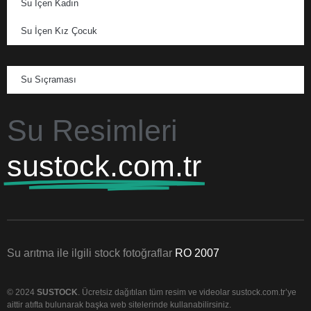
Su İçen Kadın
Su İçen Kız Çocuk
Su Sıçraması
Su Resimleri
sustock.com.tr
Su arıtma ile ilgili stock fotoğraflar
RO 2007
© 2024
SUSTOCK
. Ücretsiz dağıtılan tüm resim ve videolar sustock.com.tr’ye
aittir atıfta bulunarak başka web sitelerinde kullanabilirsiniz.