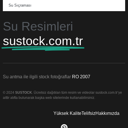
Su Sıçraması
Su Resimleri
sustock.com.tr
Su arıtma ile ilgili stock fotoğraflar
RO 2007
© 2024
SUSTOCK
. Ücretsiz dağıtılan tüm resim ve videolar sustock.com.tr’ye
aittir atıfta bulunarak başka web sitelerinde kullanabilirsiniz.
Yüksek Kalite
Telifsiz
Hakkımızda