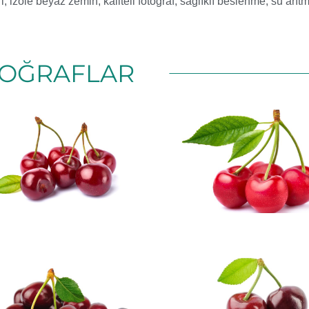
i
,
izole beyaz zemin
,
kaliteli fotoğraf
,
sağlıklı beslenme
,
su arıt
OĞRAFLAR