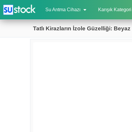
Su Arıtma Cihazı
Karışık Kategori
Tatlı Kirazların İzole Güzelliği: Bey