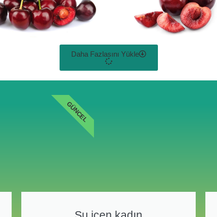
Daha Fazlasını Yükle
GÜNCEL
Su içen kadın