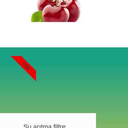
YENI
Su arıtma filtre