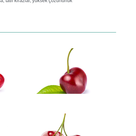
ma
,
tatlı kirazlar
,
yüksek çözünürlük