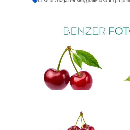
Etiketler:
doğal renkler
,
grafik tasarım projeler
BENZER
FOT