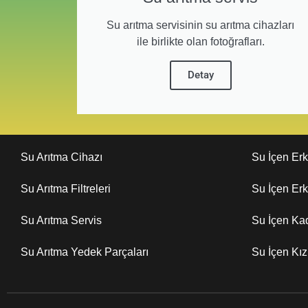
Su arıtma servisinin su arıtma cihazları
ile birlikte olan fotoğrafları.
Detay
Su Arıtma Cihazı
Su İçen Er
Su Arıtma Filtreleri
Su İçen Er
Su Arıtma Servis
Su İçen Ka
Su Arıtma Yedek Parçaları
Su İçen Kı