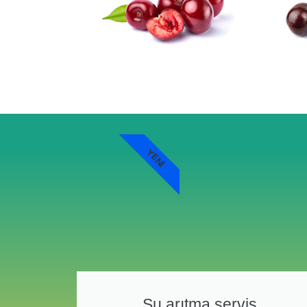
YENI
Su arıtma servis