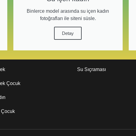
Binlerce model arasında su içen kadın
fotoğrafları ile siteni süsle.
Detay
kek
Su Sıçraması
kek Çocuk
dın
z Çocuk