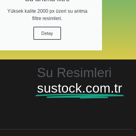
Yüksek kalite 2000 px üzeri su arıtma
filtre resimleri.
Detay
Su Resimleri
sustock.com.tr