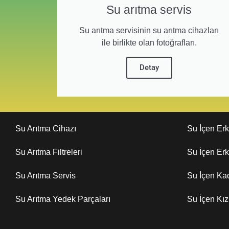
Su arıtma servis
Su arıtma servisinin su arıtma cihazları
ile birlikte olan fotoğrafları.
Detay
Su Arıtma Cihazı
Su İçen Er
Su Arıtma Filtreleri
Su İçen Er
Su Arıtma Servis
Su İçen Ka
Su Arıtma Yedek Parçaları
Su İçen Kı