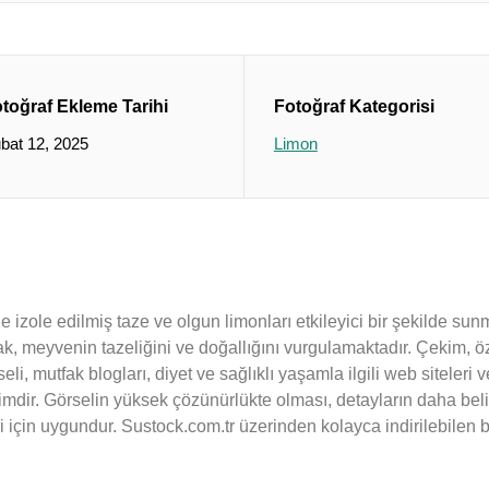
toğraf Ekleme Tarihi
Fotoğraf Kategorisi
bat 12, 2025
Limon
e izole edilmiş taze ve olgun limonları etkileyici bir şekilde sunm
k, meyvenin tazeliğini ve doğallığını vurgulamaktadır. Çekim, öz
seli, mutfak blogları, diyet ve sağlıklı yaşamla ilgili web siteleri
dir. Görselin yüksek çözünürlükte olması, detayların daha beli
in uygundur. Sustock.com.tr üzerinden kolayca indirilebilen bu fo