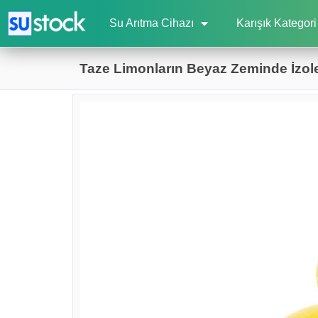
Su Arıtma Cihazı
Karışık Kategori
Taze Limonların Beyaz Zeminde İzol