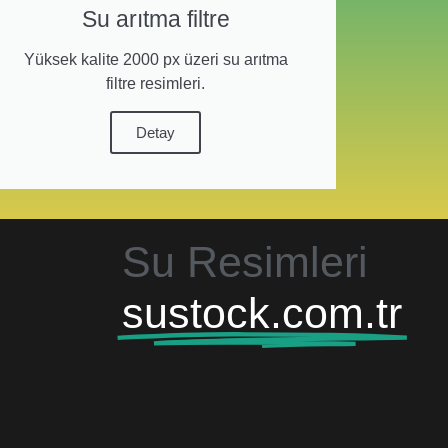
Su arıtma filtre
Yüksek kalite 2000 px üzeri su arıtma
filtre resimleri.
Detay
Su Resimleri
sustock.com.tr