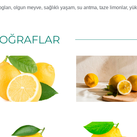
ogları
,
olgun meyve
,
sağlıklı yaşam
,
su arıtma
,
taze limonlar
,
yük
OĞRAFLAR