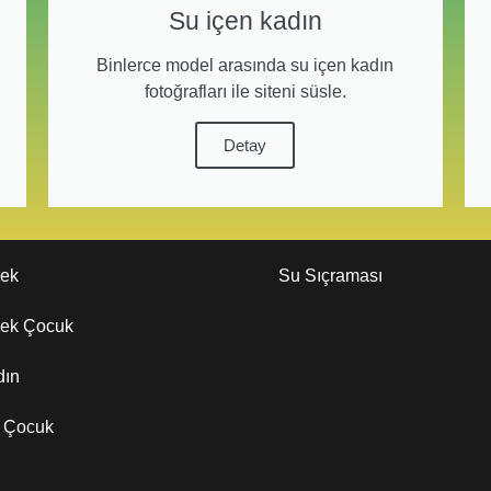
Su içen kadın
Binlerce model arasında su içen kadın
fotoğrafları ile siteni süsle.
Detay
kek
Su Sıçraması
kek Çocuk
dın
z Çocuk