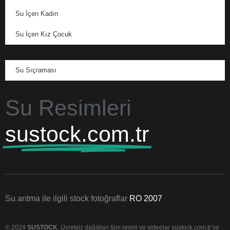
Su İçen Kadın
Su İçen Kız Çocuk
Su Sıçraması
Su Resimleri
sustock.com.tr
Su arıtma ile ilgili stock fotoğraflar
RO 2007
© 2024
SUSTOCK
. Ücretsiz dağıtılan tüm resim ve videolar sustock.com.tr’ye