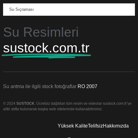
Su Sıçraması
Su Resimleri
sustock.com.tr
Su arıtma ile ilgili stock fotoğraflar
RO 2007
© 2024
SUSTOCK
. Ücretsiz dağıtılan tüm resim ve videolar sustock.com.tr’ye
aittir atıfta bulunarak başka web sitelerinde kullanabilirsiniz.
Yüksek Kalite
Telifsiz
Hakkımızda