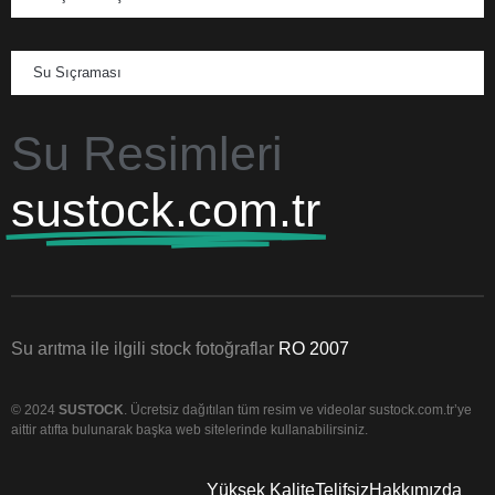
Su Sıçraması
Su Resimleri
sustock.com.tr
Su arıtma ile ilgili stock fotoğraflar
RO 2007
© 2024
SUSTOCK
. Ücretsiz dağıtılan tüm resim ve videolar sustock.com.tr’ye
aittir atıfta bulunarak başka web sitelerinde kullanabilirsiniz.
Yüksek Kalite
Telifsiz
Hakkımızda