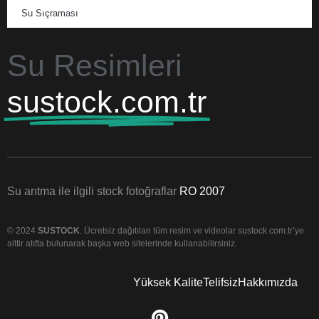
Su Sıçraması
Su Resimleri
sustock.com.tr
Su arıtma ile ilgili stock fotoğraflar
RO 2007
© 2024
SUSTOCK
. Ücretsiz dağıtılan tüm resim ve videolar sustock.com.tr’ye
aittir atıfta bulunarak başka web sitelerinde kullanabilirsiniz.
Yüksek Kalite
Telifsiz
Hakkımızda